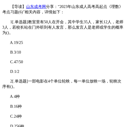
【导读】
山东成考网
分享：“2023年山东成人高考高起点《理数》
考点习题(6)”相关内容，详情如下：
1[.单选题]教室里有50人在开会，其中学生35人，家长12人，老师
3人，若校长站在门外听到有人发言，那么发言人是老师或学生的概率
为()。
A.19/25
B.3/10
C.47/50
D.1/2
2[.单选题]一部电影在4个单位轮映，每一单位放映一场，轮映次
序有()。
A.4种
B.16种
C.24种
D.256种