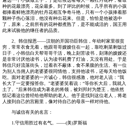
遴选一个小孩做王子，于是给候选者每人一颗牡丹花种，看谁
种的花最漂亮，花朵最多。到了评比的时候，几乎所有的小孩
都捧着鲜艳漂亮的牡丹花相互争奇斗艳，只有一个小孩捧着那
颗种子伤心落泪，他没有种出花来。但是，恰恰是他被选中
了，原来，之前所有的花种都煮熟了，是不能成活的，国王用
此来试验他的继任者的品质。
2、韩信报恩——汉朝的开国功臣韩信，年幼时家里很贫
穷，常常衣食无着，他跟哥哥嫂嫂住在一起，靠吃剩菜剩饭过
日子，小韩信白天帮哥哥干活，晚上刻苦读书，刻薄的嫂嫂还
是非常讨厌他读书，认为读书耗费了灯油，又没有用处。于是
韩信只好流落街头，过着衣不蔽体，食不果腹的生活。有一位
为别人当佣人的老婆婆很同情他，支持他读书，还每天给他饭
吃。面对老婆婆的一片诚心，韩信很感激，他对老人说：”我
长大了一定要报答你。”老婆婆笑着说：“等你长大后，我就入
土了。”后来韩信成为著名的将领，被刘邦封为楚王，他依然
惦记着这位曾经给他帮助的老人。他于是找到这位老人，将老
人接到自己的宫殿里，像对待自己的母亲一样对待他。
与诚信有关的名言：
1.守信用胜过有名气。——(美)罗斯福