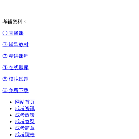
考辅资料
<
① 直播课
② 辅导教材
③ 精讲课程
④ 在线题库
⑤ 模拟试题
⑥ 免费下载
网站首页
成考资讯
成考政策
成考答疑
成考简章
成考院校