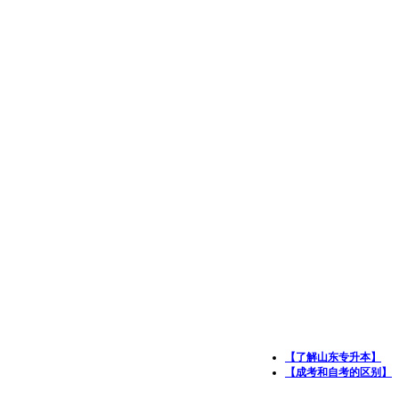
【了解山东专升本】
【成考和自考的区别】