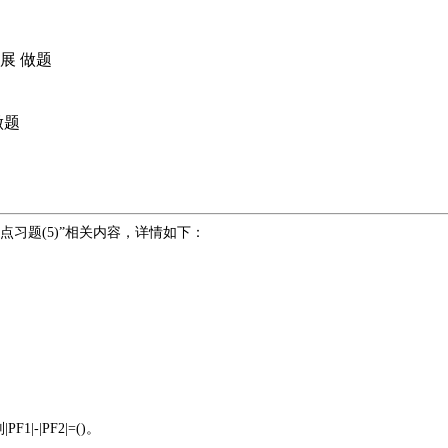
展
做题
做题
点习题(5)”相关内容，详情如下：
|-|PF2|=()。