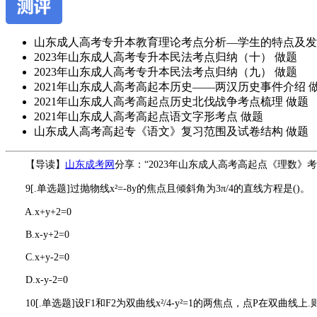
山东成人高考专升本教育理论考点分析—学生的特点及发
2023年山东成人高考专升本民法考点归纳（十）
做题
2023年山东成人高考专升本民法考点归纳（九）
做题
2021年山东成人高考高起本历史——两汉历史事件介绍
2021年山东成人高考高起点历史北伐战争考点梳理
做题
2021年山东成人高考高起点语文字形考点
做题
山东成人高考高起专《语文》复习范围及试卷结构
做题
作
【导读】
山东成考网
分享：“2023年山东成人高考高起点《理数》考
者：
9[.单选题]过抛物线x²=-8y的焦点且倾斜角为3π/4的直线方程是()。
杨
老
A.x+y+2=0
师
B.x-y+2=0
C.x+y-2=0
D.x-y-2=0
10[.单选题]设F1和F2为双曲线x²/4-y²=1的两焦点，点P在双曲线上.则|PF1