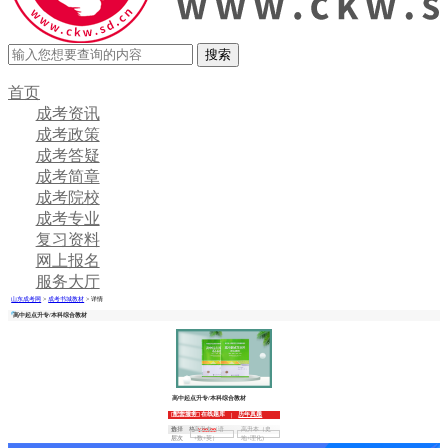
首页
成考资讯
成考政策
成考答疑
成考简章
成考院校
成考专业
复习资料
网上报名
服务大厅
山东成考网
>
成考书城教材
> 详情
高中起点升专/本科综合教材
高中起点升专/本科综合教材
配套服务
在线题库
历年真题
|
选择
高升专（语
高升本（史
价 格
¥
00.00
层次
+数+英）
地+理化)