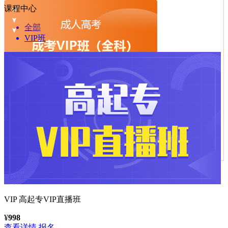
课程中心
全部
VIP班
服务内容：
精讲班（全部）、摸底测试、直播课程、一对一
报名指导、考前模拟等服务。
价格：
¥
998
班型对比
VIP
高起专VIP直播班
¥
998
查看详情
报名