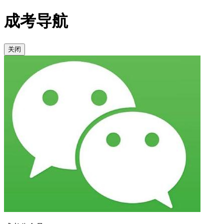
成考导航
关闭