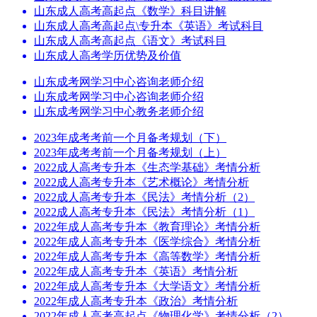
山东成人高考高起点《数学》科目讲解
山东成人高考高起点\专升本《英语》考试科目
山东成人高考高起点《语文》考试科目
山东成人高考学历优势及价值
山东成考网学习中心咨询老师介绍
山东成考网学习中心咨询老师介绍
山东成考网学习中心教务老师介绍
2023年成考考前一个月备考规划（下）
2023年成考考前一个月备考规划（上）
2022成人高考专升本《生态学基础》考情分析
2022成人高考专升本《艺术概论》考情分析
2022成人高考专升本《民法》考情分析（2）
2022成人高考专升本《民法》考情分析（1）
2022年成人高考专升本《教育理论》考情分析
2022年成人高考专升本《医学综合》考情分析
2022年成人高考专升本《高等数学》考情分析
2022年成人高考专升本《英语》考情分析
2022年成人高考专升本《大学语文》考情分析
2022年成人高考专升本《政治》考情分析
2022年成人高考高起点《物理化学》考情分析（2）