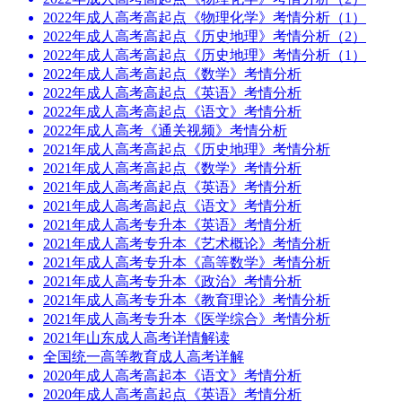
2022年成人高考高起点《物理化学》考情分析（1）
2022年成人高考高起点《历史地理》考情分析（2）
2022年成人高考高起点《历史地理》考情分析（1）
2022年成人高考高起点《数学》考情分析
2022年成人高考高起点《英语》考情分析
2022年成人高考高起点《语文》考情分析
2022年成人高考《通关视频》考情分析
2021年成人高考高起点《历史地理》考情分析
2021年成人高考高起点《数学》考情分析
2021年成人高考高起点《英语》考情分析
2021年成人高考高起点《语文》考情分析
2021年成人高考专升本《英语》考情分析
2021年成人高考专升本《艺术概论》考情分析
2021年成人高考专升本《高等数学》考情分析
2021年成人高考专升本《政治》考情分析
2021年成人高考专升本《教育理论》考情分析
2021年成人高考专升本《医学综合》考情分析
2021年山东成人高考详情解读
全国统一高等教育成人高考详解
2020年成人高考高起本《语文》考情分析
2020年成人高考高起点《英语》考情分析