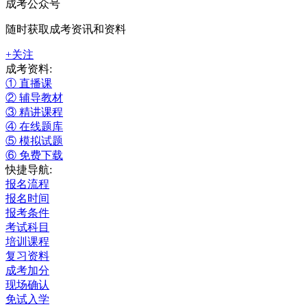
成考公众号
随时获取成考资讯和资料
+关注
成考资料:
① 直播课
② 辅导教材
③ 精讲课程
④ 在线题库
⑤ 模拟试题
⑥ 免费下载
快捷导航:
报名流程
报名时间
报考条件
考试科目
培训课程
复习资料
成考加分
现场确认
免试入学