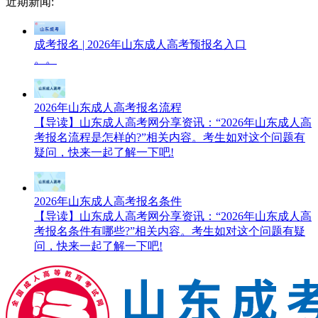
近期新闻:
成考报名 | 2026年山东成人高考预报名入口
。。
2026年山东成人高考报名流程
【导读】山东成人高考网分享资讯：“2026年山东成人高
考报名流程是怎样的?”相关内容。考生如对这个问题有
疑问，快来一起了解一下吧!
2026年山东成人高考报名条件
【导读】山东成人高考网分享资讯：“2026年山东成人高
考报名条件有哪些?”相关内容。考生如对这个问题有疑
问，快来一起了解一下吧!