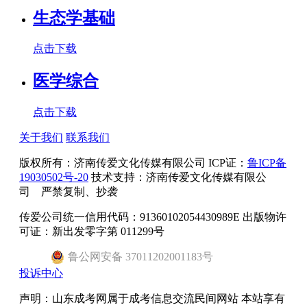
生态学基础
点击下载
医学综合
点击下载
关于我们
联系我们
版权所有：
济南传爱文化传媒有限公司
ICP证：
鲁ICP备
19030502号-20
技术支持：济南传爱文化传媒有限公
司 严禁复制、抄袭
传爱公司统一信用代码：91360102054430989E 出版物许
可证：新出发零字第 011299号
鲁
公网安备
37011202001183
号
投诉中心
声明：山东成考网属于成考信息交流民间网站 本站享有