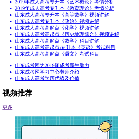
2019年成人高考专升本《艺术概论》考情分析
2019年成人高考专升本《教育理论》考情分析
山东成人高考专升本《高等数学》视频讲解
山东成人高考专升本《政治》视频讲解
山东成人高考高起点《化学》视频讲解
山东成人高考高起点《历史地理综合》视频讲解
山东成人高考高起点《数学》科目讲解
山东成人高考高起点\专升本《英语》考试科目
山东成人高考高起点《语文》考试科目
山东成考网为2019届成考新生助力
山东成考网学习中心老师介绍
山东成人高考学历优势及价值
视频推荐
更多