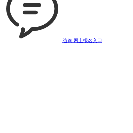
咨询
网上报名入口