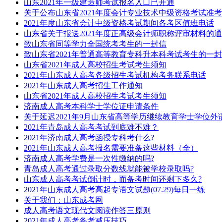
山东2021年一级建造师考试报名入口已开通
关于公布山东省2021年度会计专业技术中级资格考试准
2021年度山东省会计中级资格考试期间各考区值班电话
山东省关于报送2021年度正高级会计师职称评审材料的
致山东省同等学力全国统考考生的一封信
致山东省2021年普通高等教育专科升本科考试考生的一
山东省2021年成人高校招生考试考生须知
2021年山东成人高考各级招生考试机构考务联系电话
2021年山东成人高考招生工作通知
山东省2021年成人高校招生考试考生须知
济南成人高考本科学士学位证申请条件
关于延迟2021年9月山东省高等学历继续教育学士学位外
2021年青岛成人高考考试到底难不难？
2021年济南成人高考函授专科考什么?
2021年山东成人高考报名需要准备这些材料（全）
济南成人高考学费是一次性缴纳的吗?
青岛成人高考通过录取分数线就能被学校录取吗?
山东成人高考考试倒计时，而备考时间还剩下多久?
2021年山东成人高考高起专语文试题(07.29)每日一练
关于我们：山东成考网
成人高考语文现代文阅读作答三原则
2021年成人高考备考减压技巧