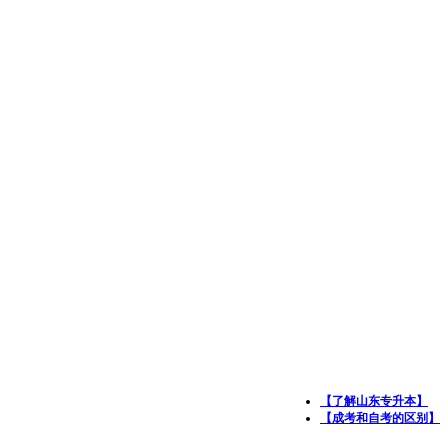
【了解山东专升本】
【成考和自考的区别】