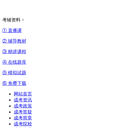
考辅资料
<
① 直播课
② 辅导教材
③ 精讲课程
④ 在线题库
⑤ 模拟试题
⑥ 免费下载
网站首页
成考资讯
成考政策
成考答疑
成考简章
成考院校