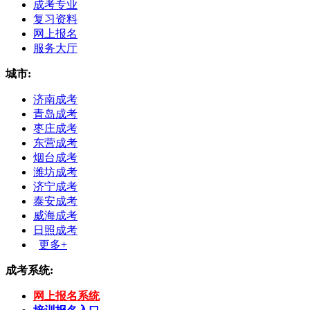
成考专业
复习资料
网上报名
服务大厅
城市:
济南成考
青岛成考
枣庄成考
东营成考
烟台成考
潍坊成考
济宁成考
泰安成考
威海成考
日照成考
更多+
成考系统:
网上报名系统