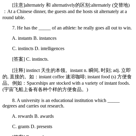
[注意]alternately 和 alternatively的区别:alternately (交替地)
：At a Chinese dinner, the guests and the hosts sit alternately at a
round table.
7. He has the _____ of an athlete: he really goes all out to win.
A. instants B. instances
C. instincts D. intelligences
[答案] C. instincts.
[注释] instinct 天生的本领。instant n. 瞬间, 时刻; adj. 立即
的, 直接的。如：instant coffee 速溶咖啡; instant food (s) 方便食
品。例如：Spaceships are stocked with a variety of instant foods.
(宇宙飞船上备有各种个样的方便食品。)
8. A university is an educational institution which _____
degrees and carries out research.
A. rewards B. awards
C. grants D. presents