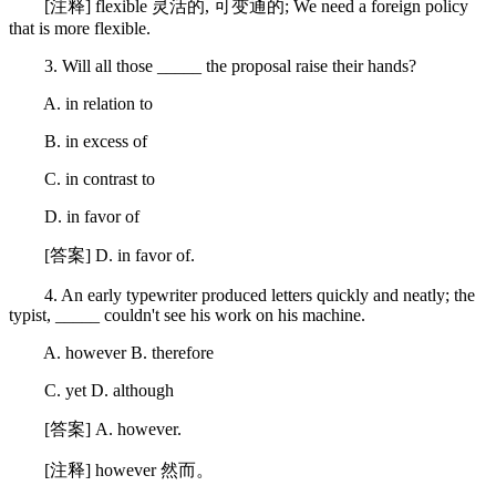
[注释] flexible 灵活的, 可变通的; We need a foreign policy
that is more flexible.
3. Will all those _____ the proposal raise their hands?
A. in relation to
B. in excess of
C. in contrast to
D. in favor of
[答案] D. in favor of.
4. An early typewriter produced letters quickly and neatly; the
typist, _____ couldn't see his work on his machine.
A. however B. therefore
C. yet D. although
[答案] A. however.
[注释] however 然而。