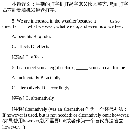
本题译文：早期的打字机打起字来又快又整齐, 然而打字
员不能看着机器键盘打字。
5. We are interested in the weather because it _____ us so
directly ------ what we wear, what we do, and even how we feel.
A. benefits B. guides
C. affects D. effects
[答案] C. affects.
6. I can meet you at eight o'clock; _____ you can call for me.
A. incidentally B. actually
C. alternatively D. accordingly
[答案] C. alternatively
[注释]alternatively (=as an alternative) 作为一个替代办法：
If however is used, but is not needed; or alternatively omit however.
(如果使用however,就不需要but;或者作为一个替代办法省去
however。)