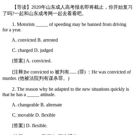
【导读】2020年山东成人高考报名即将截止，你开始复习
了吗?一起和山东成考网一起去看看吧。
1. Motorists _____ of speeding may be banned from driving
for a year.
A. convicted B. arrested
C. charged D. judged
[答案] A. convicted.
[注释]be convicted to 被判有...... (罪) ：He was convicted of
murder. (他被法院判有谋杀罪。)
2. The reason why he adapted to the new situations quickly is
that he has a _____ attitude.
A. changeable B. alternate
C. movable D. flexible
[答案] D. flexible.