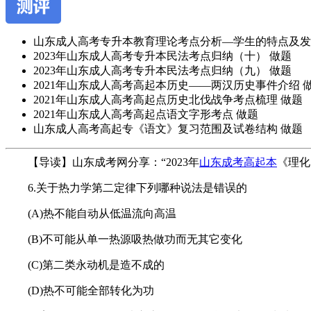
山东成人高考专升本教育理论考点分析—学生的特点及发
2023年山东成人高考专升本民法考点归纳（十）
做题
2023年山东成人高考专升本民法考点归纳（九）
做题
2021年山东成人高考高起本历史——两汉历史事件介绍
2021年山东成人高考高起点历史北伐战争考点梳理
做题
2021年山东成人高考高起点语文字形考点
做题
山东成人高考高起专《语文》复习范围及试卷结构
做题
作
【导读】山东成考网分享：“
2023年
山东成考高起本
《理化
者：
6.关于热力学第二定律下列哪种说法是错误的
杨
老
(A)热不能自动从低温流向高温
师
(B)不可能从单一热源吸热做功而无其它变化
(C)第二类永动机是造不成的
(D)热不可能全部转化为功