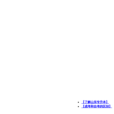
【了解山东专升本】
【成考和自考的区别】