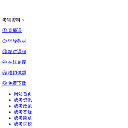
考辅资料
<
① 直播课
② 辅导教材
③ 精讲课程
④ 在线题库
⑤ 模拟试题
⑥ 免费下载
网站首页
成考资讯
成考政策
成考答疑
成考简章
成考院校