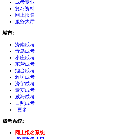
成考专业
复习资料
网上报名
服务大厅
城市:
济南成考
青岛成考
枣庄成考
东营成考
烟台成考
潍坊成考
济宁成考
泰安成考
威海成考
日照成考
更多+
成考系统:
网上报名系统