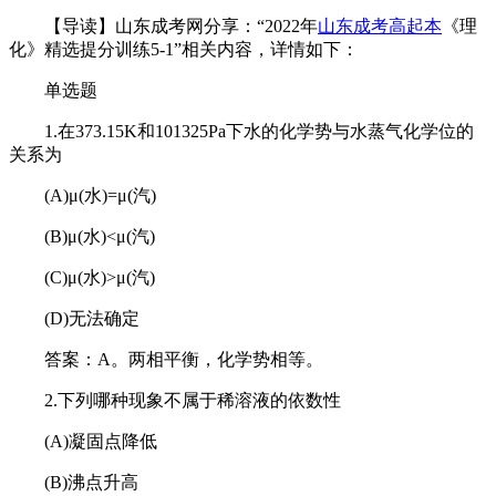
【导读】山东成考网分享：“
2022年
山东成考高起本
《理
化》精选提分训练5-1
”相关内容，详情如下：
单选题
1.在373.15K和101325Pa下水的化学势与水蒸气化学位的
关系为
(A)μ(水)=μ(汽)
(B)μ(水)<μ(汽)
(C)μ(水)>μ(汽)
(D)无法确定
答案：A。两相平衡，化学势相等。
2.下列哪种现象不属于稀溶液的依数性
(A)凝固点降低
(B)沸点升高