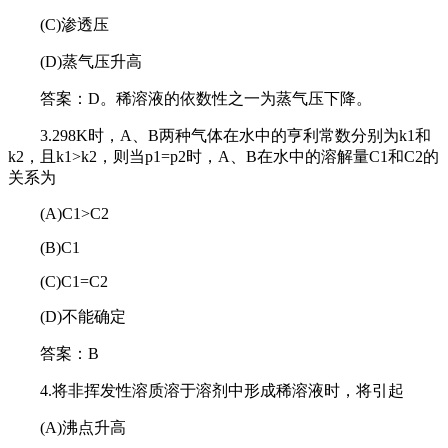
(C)渗透压
(D)蒸气压升高
答案：D。稀溶液的依数性之一为蒸气压下降。
3.298K时，A、B两种气体在水中的亨利常数分别为k1和
k2，且k1>k2，则当p1=p2时，A、B在水中的溶解量C1和C2的
关系为
(A)C1>C2
(B)C1
(C)C1=C2
(D)不能确定
答案：B
4.将非挥发性溶质溶于溶剂中形成稀溶液时，将引起
(A)沸点升高