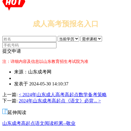
成人高考预报名入口
提交申请
注：详细内容及信息以山东教育招生考试院为准
来源：山东成考网
作
发表于 2024-05-30 14:10:37
者：
杨
上一篇:
< 2024年山东成人高考高起点数学备考策略
老
下一篇:
2024年山东成考高起点《语文》必背... >
师
延伸阅读
山东成考高起点语文阅读积累--敬业