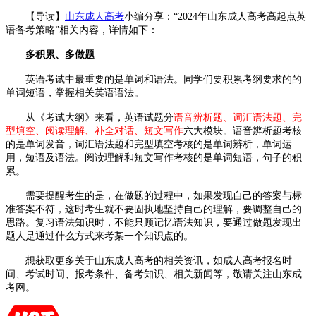
【导读】
山东成人高考
小编分享：“2024年山东成人高考高起点英
语备考策略”相关内容，详情如下：
多积累、多做题
英语考试中最重要的是单词和语法。同学们要积累考纲要求的的
单词短语，掌握相关英语语法。
从《考试大纲》来看，英语试题分
语音辨析题、词汇语法题、完
型填空、阅读理解、补全对话、短文写作
六大模块。语音辨析题考核
的是单词发音，词汇语法题和完型填空考核的是单词辨析，单词运
用，短语及语法。阅读理解和短文写作考核的是单词短语，句子的积
累。
需要提醒考生的是，在做题的过程中，如果发现自己的答案与标
准答案不符，这时考生就不要固执地坚持自己的理解，要调整自己的
思路。复习语法知识时，不能只顾记忆语法知识，要通过做题发现出
题人是通过什么方式来考某一个知识点的。
想获取更多关于山东成人高考的相关资讯，如成人高考报名时
间、考试时间、报考条件、备考知识、相关新闻等，敬请关注山东成
考网。