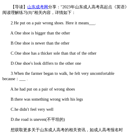
【导读】
山东成考网
分享：“2023年山东成人高考高起点《英语》
阅读理解练习(8)”相关内容，详情如下：
2.He put on a pair wrong shoes. Here it means___.
A.One shoe is bigger than the other
B.One shoe is newer than the other
C.One shoe has a thicker sole than that of the other
D.One shoe's look differs to the other one
3.When the farmer began to walk, he felt very uncomfortable
because：___ .
A.he had put on a pair of wrong shoes
B.there was something wrong with his legs
C.he didn't feel very well
D.the road is uneven(不平坦的)
想获取更多关于山东成人高考的相关资讯，如成人高考报名时