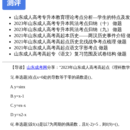
山东成人高考专升本教育理论考点分析—学生的特点及发
2023年山东成人高考专升本民法考点归纳（十）
做题
2023年山东成人高考专升本民法考点归纳（九）
做题
2021年山东成人高考高起本历史——两汉历史事件介绍
2021年山东成人高考高起点历史北伐战争考点梳理
做题
2021年山东成人高考高起点语文字形考点
做题
山东成人高考高起专《语文》复习范围及试卷结构
做题
作
【导读】
山东成考网
分享：“2023年山东成人高考高起点《理科数学
者：
5[.单选题]在点x=0处的导数等于零的函数是()。
杨
老
A.y=sinx
师
B.y=x-1
C.y=ex-x
D.y=x2-x
6[.单选题]设f(x)是以7为周期的偶函数，且f(-2)=5，则f(9)=()。