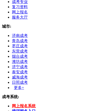
成考专业
复习资料
网上报名
服务大厅
城市:
济南成考
青岛成考
枣庄成考
东营成考
烟台成考
潍坊成考
济宁成考
泰安成考
威海成考
日照成考
更多+
成考系统:
网上报名系统