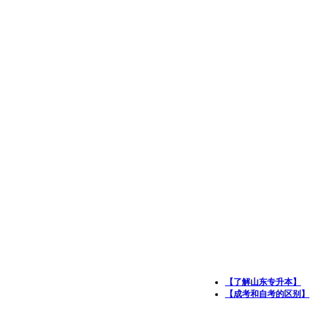
【了解山东专升本】
【成考和自考的区别】