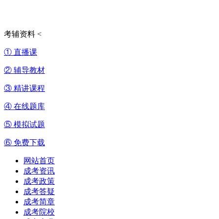
考辅资料
<
① 直播课
② 辅导教材
③ 精讲课程
④ 在线题库
⑤ 模拟试题
⑥ 免费下载
网站首页
成考资讯
成考政策
成考答疑
成考简章
成考院校