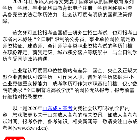
2026 年山东成人高考文凭属于国家承认的国民教育系列
学历，学籍、毕业证均由教育部电子注册，学信网终身可查，
具备完整的法定学历效力，社会认可度有明确的国家政策保
障。
该文凭可直接报考全国硕士研究生招生考试，也可报考山
东省内未标注 “全日制” 限制的公务员、事业单位岗位;满足教
师资格证、建造师、会计师等各类职业资格考试的学历门槛，
在职称评定、薪资定级、城市积分落户等场景中，与全日制学
历享受同等政策待遇。
企业端认可度因单位性质略有差异：国企、央企及正规大
型企业普遍认可该学历，可作为入职、晋升的学历依据;中小
企业更侧重实操能力，成考学历可作为求职基础门槛。仅少数
明确要求 “全日制普通高校学历” 的岗位无法报考，报考前需
仔细核对招录要求。
以上是2026年
山东成人高考
文凭社会认可吗?的全部内
容，想获取更多关于山东成人高考的相关资讯，如成人高考考
试时间、报考条件、备考知识、相关新闻等，敬请关注山东成
考网(www.ckw.sd.cn)。