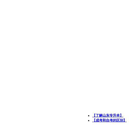
【了解山东专升本】
【成考和自考的区别】