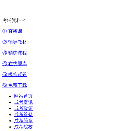
考辅资料
<
① 直播课
② 辅导教材
③ 精讲课程
④ 在线题库
⑤ 模拟试题
⑥ 免费下载
网站首页
成考资讯
成考政策
成考答疑
成考简章
成考院校