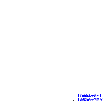
【了解山东专升本】
【成考和自考的区别】