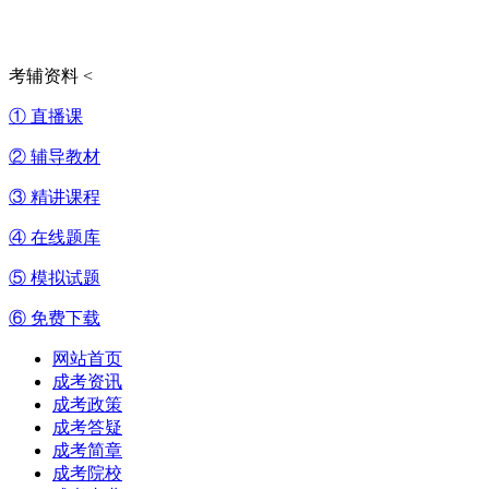
考辅资料
<
① 直播课
② 辅导教材
③ 精讲课程
④ 在线题库
⑤ 模拟试题
⑥ 免费下载
网站首页
成考资讯
成考政策
成考答疑
成考简章
成考院校