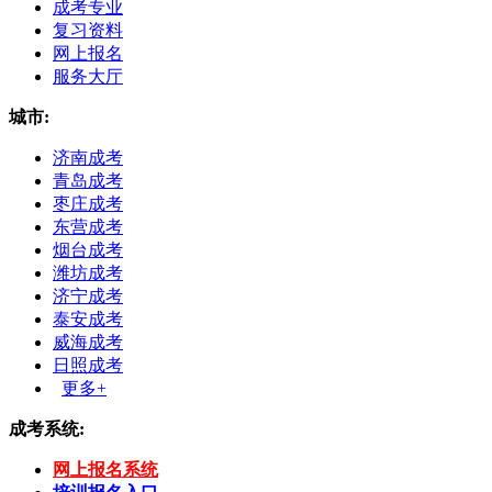
成考专业
复习资料
网上报名
服务大厅
城市:
济南成考
青岛成考
枣庄成考
东营成考
烟台成考
潍坊成考
济宁成考
泰安成考
威海成考
日照成考
更多+
成考系统:
网上报名系统