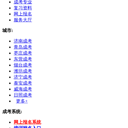
成考专业
复习资料
网上报名
服务大厅
城市:
济南成考
青岛成考
枣庄成考
东营成考
烟台成考
潍坊成考
济宁成考
泰安成考
威海成考
日照成考
更多+
成考系统:
网上报名系统