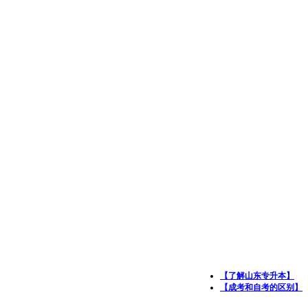
【了解山东专升本】
【成考和自考的区别】