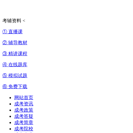
考辅资料
<
① 直播课
② 辅导教材
③ 精讲课程
④ 在线题库
⑤ 模拟试题
⑥ 免费下载
网站首页
成考资讯
成考政策
成考答疑
成考简章
成考院校