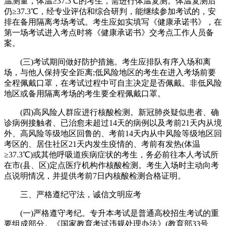
温测量，体温≥37.3℃的考生，需进行体温复测。体温复测后
仍≥37.3℃，经专业评估和综合研判，能继续参加考试的，安
排在备用隔离考场考试。考生应如实填写《健康承诺书》，在
第一场考试进入考点时将《健康承诺书》交考点工作人员备
案。
(三)考试期间做好防护措施。考生应排队有序入场和离
场，与他人保持安全距离;低风险地区的考生在进入考场前要
全程佩戴口罩，在考试过程中可自主决定是否佩戴。非低风险
地区或备用隔离考场的考生要全程佩戴口罩。
(四)高风险人群应进行核酸检测。新冠肺炎疑似患者、确
诊病例接触者、已治愈未超过14天的病例以及考前21天内从境
外、高风险等级地区回鲁的、考前14天内从中风险等级地区回
考区的、居住社区21天内发生疫情的、考前有发热(体温
≥37.3℃)或其他呼吸道疾病症状的考生，务必前往本人考试所
在市(县、区)定点医疗机构作核酸检测。考生入场时主动向考
点说明情况，并提供考前7日内核酸检测合格证明。
三、严格遵纪守法，诚信文明应考
(一)严格遵守考纪。专升本考试是普通高校招生考试的重
要组成部分。《
国家
教育考试违规处理办法》(教育部33号