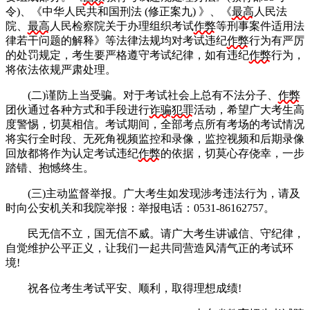
令)、《中华人民共和国刑法 (修正案九) 》、《
最高
人民法
院、
最高
人民检察院关于办理组织考试
作弊
等刑事案件适用法
律若干问题的解释》等法律法规均对考试违纪
作弊
行为有严厉
的处罚规定，考生要严格遵守考试纪律，如有违纪
作弊
行为，
将依法依规严肃处理。
(二)谨防上当受骗。对于考试社会上总有不法分子、
作弊
团伙通过各种方式和手段进行
诈骗
犯罪
活动，希望广大考生高
度警惕，切莫相信。考试期间，全部考点所有考场的考试情况
将实行全时段、无死角视频监控和录像，监控视频和后期录像
回放都将作为认定考试违纪
作弊
的依据，切莫心存侥幸，一步
踏错、抱憾终生。
(三)主动监督举报。广大考生如发现涉考违法行为，请及
时向公安机关和我院举报：举报电话：0531-86162757。
民无信不立，国无信不威。请广大考生讲诚信、守纪律，
自觉维护公平正义，让我们一起共同营造风清气正的考试环
境!
祝各位考生考试平安、顺利，取得理想成绩!