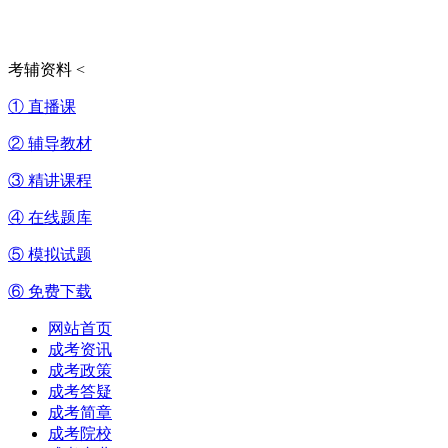
考辅资料
<
① 直播课
② 辅导教材
③ 精讲课程
④ 在线题库
⑤ 模拟试题
⑥ 免费下载
网站首页
成考资讯
成考政策
成考答疑
成考简章
成考院校