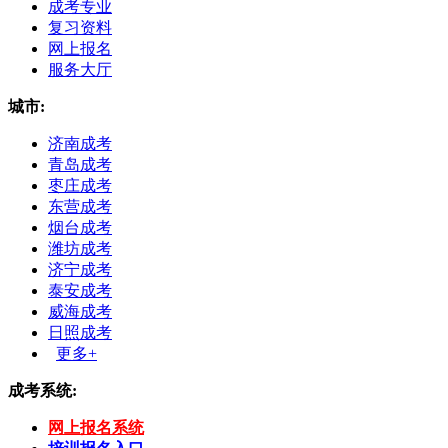
成考专业
复习资料
网上报名
服务大厅
城市:
济南成考
青岛成考
枣庄成考
东营成考
烟台成考
潍坊成考
济宁成考
泰安成考
威海成考
日照成考
更多+
成考系统:
网上报名系统