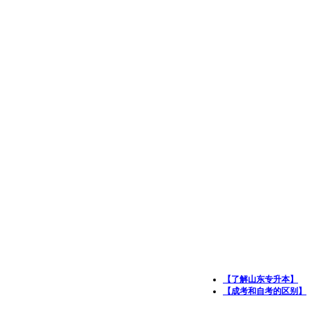
【了解山东专升本】
【成考和自考的区别】