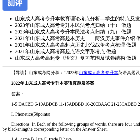
山东成人高考专升本教育理论考点分析—学生的特点及发
2023年山东成人高考专升本民法考点归纳（十）
做题
2023年山东成人高考专升本民法考点归纳（九）
做题
2021年山东成人高考高起本历史——两汉历史事件介绍
2021年山东成人高考高起点历史北伐战争考点梳理
做题
2021年山东成人高考高起点语文字形考点
做题
山东成人高考高起专《语文》复习范围及试卷结构
做题
作
【导读】山东成考网分享：“2022年
山东成人高考专升本
英语真题及
者：
2022年山东成人高考专升本英语真题及答案
杨
老
答案：
师
1-5 DACBD 6-10ABDCB 11-15ADBBD 16-20CBAAC 21-25CADBD 26
I. Phonetics(50points)
Directions: In Bach of the following groups of words, there are four underl
by blackeningthe corresponding letter on the Answer Sheet.
1.A. game B. late C. trade D.have