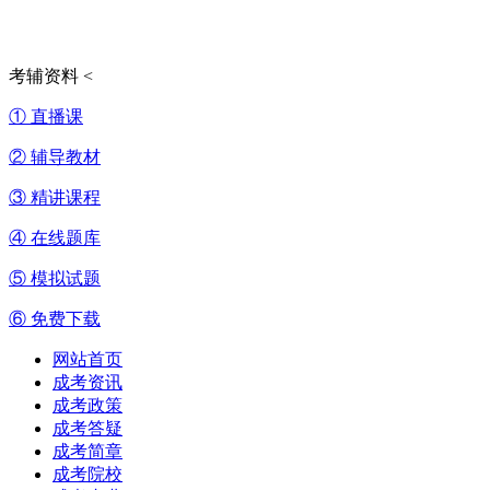
考辅资料
<
① 直播课
② 辅导教材
③ 精讲课程
④ 在线题库
⑤ 模拟试题
⑥ 免费下载
网站首页
成考资讯
成考政策
成考答疑
成考简章
成考院校