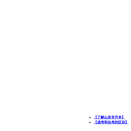
【了解山东专升本】
【成考和自考的区别】