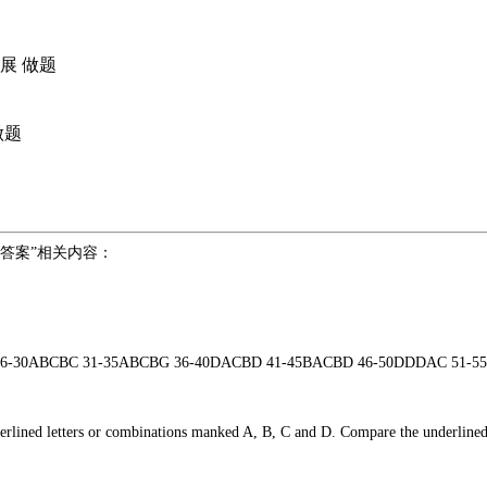
展
做题
做题
答案”相关内容：
-30ABCBC 31-35ABCBG 36-40DACBD 41-45BACBD 46-50DDDAC 51-5
ined letters or combinations manked A, B, C and D. Compare the underlined pa