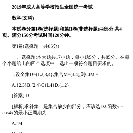
2019年成人高等学校招生全国统一考试
数学(文科)
本试卷分第I卷(选择题)和第II卷(非选择题)两部分,共4
页。满分150分考试时间120分钟。
第I卷(选择题，共85分)
一、选择题:本大题共17小题，每小题5分，共85分。在每
个小题给出的四个选项中，选出一项符合题目要求的。
1.设全集U=(1,2,3,4},集合M=(3.4],则CJM =
A.{2,3}B.[2,4}C{L4}D.(1.2}
[答案] D
[解析]求补集，是集合缺少的部分，应该选D2.函数y =
cos4x的最小正周期为
A.π/4