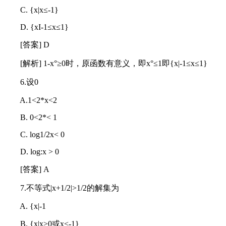
C. {x|x≤-1}
D. {xI-1≤x≤1}
[答案] D
[解析] 1-x°≥0时，原函数有意义，即x°≤1即{x|-1≤x≤1}
6.设0
A.1<2*x<2
B. 0<2*< 1
C. log1/2x< 0
D. log:x > 0
[答案] A
7.不等式|x+1/2|>1/2的解集为
A. {x|-1
B. {x|x>0或x<-1}