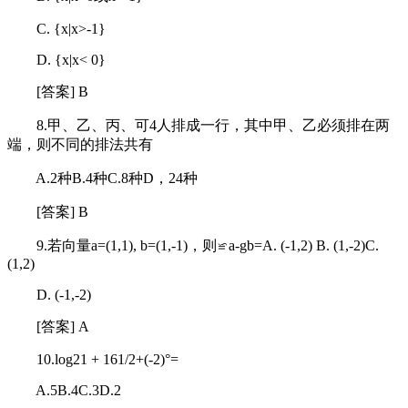
C. {x|x>-1}
D. {x|x< 0}
[答案] B
8.甲、乙、丙、可4人排成一行，其中甲、乙必须排在两
端，则不同的排法共有
A.2种B.4种C.8种D，24种
[答案] B
9.若向量a=(1,1), b=(1,-1)，则≌a-gb=A. (-1,2) B. (1,-2)C.
(1,2)
D. (-1,-2)
[答案] A
10.log21 + 161/2+(-2)°=
A.5B.4C.3D.2