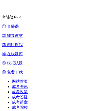
考辅资料
<
① 直播课
② 辅导教材
③ 精讲课程
④ 在线题库
⑤ 模拟试题
⑥ 免费下载
网站首页
成考资讯
成考政策
成考答疑
成考简章
成考院校