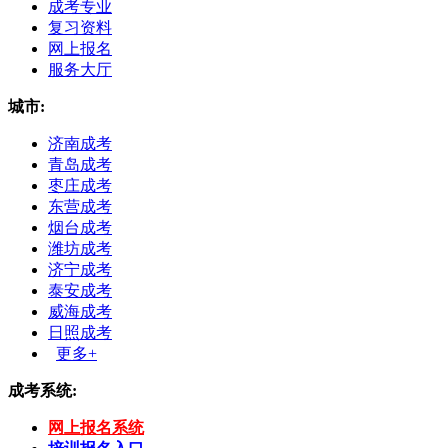
成考专业
复习资料
网上报名
服务大厅
城市:
济南成考
青岛成考
枣庄成考
东营成考
烟台成考
潍坊成考
济宁成考
泰安成考
威海成考
日照成考
更多+
成考系统:
网上报名系统