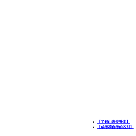
【了解山东专升本】
【成考和自考的区别】