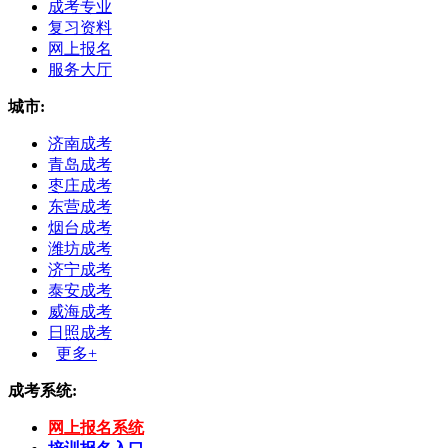
成考专业
复习资料
网上报名
服务大厅
城市:
济南成考
青岛成考
枣庄成考
东营成考
烟台成考
潍坊成考
济宁成考
泰安成考
威海成考
日照成考
更多+
成考系统:
网上报名系统