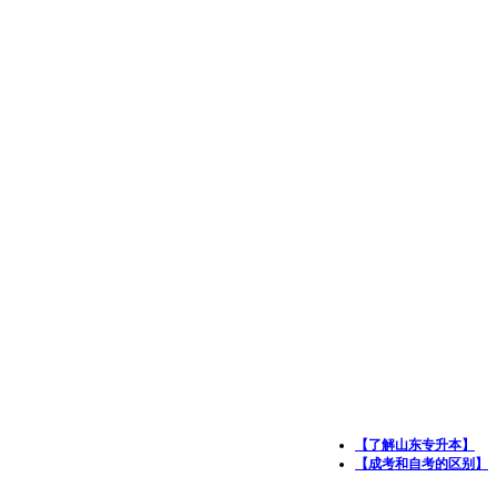
【了解山东专升本】
【成考和自考的区别】