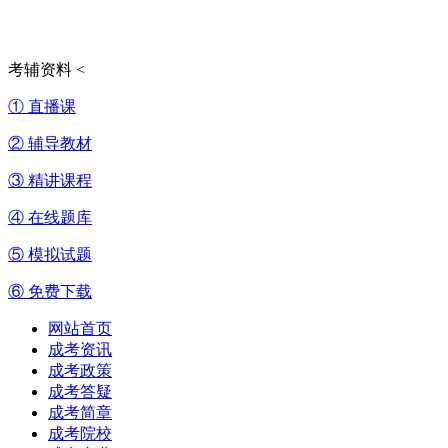
考辅资料
<
① 直播课
② 辅导教材
③ 精讲课程
④ 在线题库
⑤ 模拟试题
⑥ 免费下载
网站首页
成考资讯
成考政策
成考答疑
成考简章
成考院校