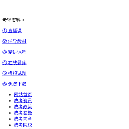
考辅资料
<
① 直播课
② 辅导教材
③ 精讲课程
④ 在线题库
⑤ 模拟试题
⑥ 免费下载
网站首页
成考资讯
成考政策
成考答疑
成考简章
成考院校