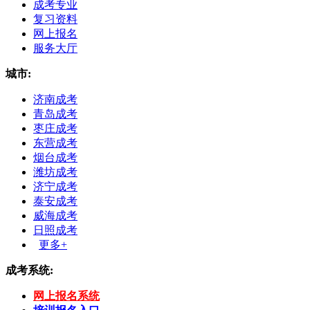
成考专业
复习资料
网上报名
服务大厅
城市:
济南成考
青岛成考
枣庄成考
东营成考
烟台成考
潍坊成考
济宁成考
泰安成考
威海成考
日照成考
更多+
成考系统:
网上报名系统