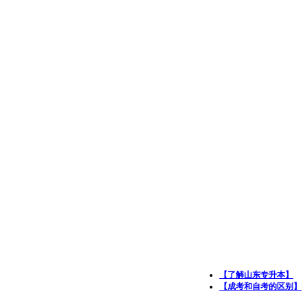
【了解山东专升本】
【成考和自考的区别】