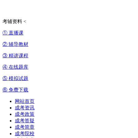
考辅资料
<
① 直播课
② 辅导教材
③ 精讲课程
④ 在线题库
⑤ 模拟试题
⑥ 免费下载
网站首页
成考资讯
成考政策
成考答疑
成考简章
成考院校