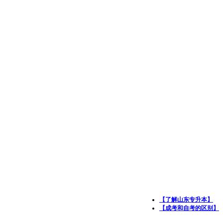
【了解山东专升本】
【成考和自考的区别】