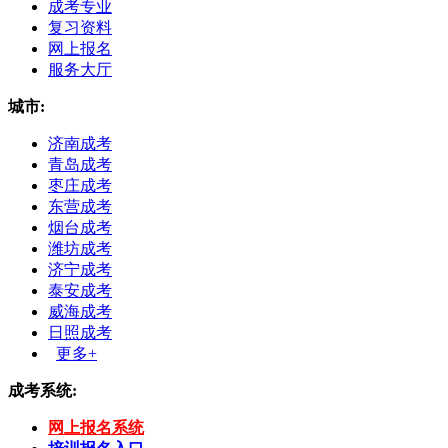
成考专业
复习资料
网上报名
服务大厅
城市:
济南成考
青岛成考
枣庄成考
东营成考
烟台成考
潍坊成考
济宁成考
泰安成考
威海成考
日照成考
更多+
成考系统:
网上报名系统