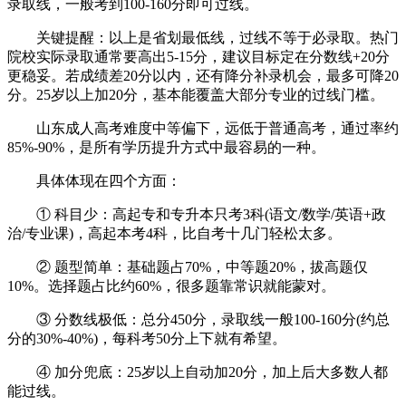
录取线，一般考到100-160分即可过线。
关键提醒：以上是省划最低线，过线不等于必录取。热门
院校实际录取通常要高出5-15分，建议目标定在分数线+20分
更稳妥。若成绩差20分以内，还有降分补录机会，最多可降20
分。25岁以上加20分，基本能覆盖大部分专业的过线门槛。
山东成人高考难度中等偏下，远低于普通高考，通过率约
85%-90%，是所有学历提升方式中最容易的一种。
具体体现在四个方面：
① 科目少：高起专和专升本只考3科(语文/数学/英语+政
治/专业课)，高起本考4科，比自考十几门轻松太多。
② 题型简单：基础题占70%，中等题20%，拔高题仅
10%。选择题占比约60%，很多题靠常识就能蒙对。
③ 分数线极低：总分450分，录取线一般100-160分(约总
分的30%-40%)，每科考50分上下就有希望。
④ 加分兜底：25岁以上自动加20分，加上后大多数人都
能过线。