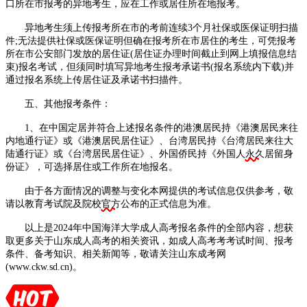
口所在市报考的异地考生，应在工作或居住所在地报考。
异地考生须上传报考所在市的考前连续3个月社保或医保证明扫描
件;无法提供社保或医保证明但确在报考所在市居住的考生，可凭报考
所在市公安部门发放的居住证(居住证办理时间截止到网上填报信息结
束)报名考试，但须同时填写异地考生报考承诺书(报名系统内下载)并
通过报名系统上传居住证及承诺书扫描件。
五、其他报考条件：
1、在中国定居并符合上述报名条件的港澳居民持《港澳居民来往
内地通行证》或《港澳居民居住证》、台湾居民持《台湾居民来往大
陆通行证》或《台湾居民居住证》、外国侨民持《外国人
永久
居留身
份证》，可选择居住或工作所在地报名。
由于各方面情况的调整与变化本网提供的考试信息仅供参考，敬
请以教育考试院及院校
官方
公布的正式信息为准。
以上是2024年中国海洋大学成人高考报名条件的全部内容，想获
取更多关于山东成人高考的相关资讯，如成人高考考考试时间、报考
条件、备考知识、相关新闻等，敬请关注山东成考网
(www.ckw.sd.cn)。