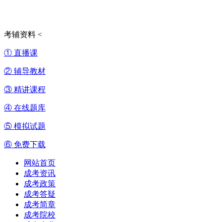
考辅资料
<
① 直播课
② 辅导教材
③ 精讲课程
④ 在线题库
⑤ 模拟试题
⑥ 免费下载
网站首页
成考资讯
成考政策
成考答疑
成考简章
成考院校