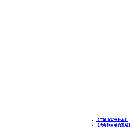
【了解山东专升本】
【成考和自考的区别】