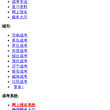
成考专业
复习资料
网上报名
服务大厅
城市:
济南成考
青岛成考
枣庄成考
东营成考
烟台成考
潍坊成考
济宁成考
泰安成考
威海成考
日照成考
更多+
成考系统:
网上报名系统