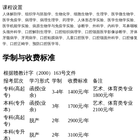
课程设置
人体解剖学、组织学与胚胎学、生物化学、细胞生物学、生理学、医学微生物学、
医学免疫学、病理学、病理生理学、药理学、人体形态学实验、医学生物学实验、
医学机能学实验、病原生物学与免疫学实验、诊断学、外科学、内科学、耳鼻咽喉
头颈外科学、口腔解剖生理学、口腔组织病理学、口腔颌面医学影像诊断学、牙体
牙髓病学、牙周病学、口腔粘膜病学、儿童口腔医学、口腔颌面外科学、口腔修复
学、口腔正畸学、预防口腔医学等。
学制与收费标准
根据赣教计字（2000）163号文件
报考层次
学习形式
学制
收费标准
备注
专科(高起
函授(业
艺术、体育类专业
3-4年
1400元/年
专)
余)
1800元/年
本科(专升
函授(业
艺术、体育类专业
3年
1700元/年
本)
余)
2100元/年
专科(高起
脱产
2年
2900元/年
专)
本科(专升
脱产
2年
3100元/年
本)