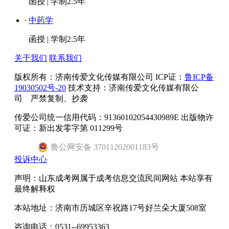
函授
|
学制2.5年
·
中药学
函授
|
学制2.5年
关于我们
联系我们
版权所有：
济南传爱文化传媒有限公司
ICP证：
鲁ICP备
19030502号-20
技术支持：济南传爱文化传媒有限公
司 严禁复制、抄袭
传爱公司统一信用代码：91360102054430989E 出版物许
可证：新出发零字第 011299号
鲁
公网安备
37011202001183
号
投诉中心
声明：山东成考网属于成考信息交流民间网站 本站享有
最终解释权
本站地址：济南市历城区辛祝路17号好兰朵大厦508室
咨询电话：0531--69953363