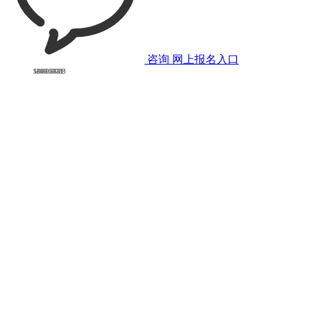
咨询
网上报名入口
1467.35KB
1370.24KB
1404.8KB
1472.5KB
1344.24KB
1298.73KB
532.09KB
553.22KB
564.42KB